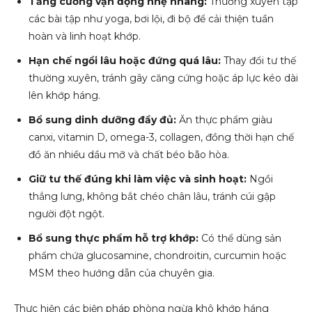
Tăng cường vận động nhẹ nhàng:
Thường xuyên tập
các bài tập như yoga, bơi lội, đi bộ để cải thiện tuần
hoàn và linh hoạt khớp.
Hạn chế ngồi lâu hoặc đứng quá lâu:
Thay đổi tư thế
thường xuyên, tránh gây căng cứng hoặc áp lực kéo dài
lên khớp háng.
Bổ sung dinh dưỡng đầy đủ:
Ăn thực phẩm giàu
canxi, vitamin D, omega-3, collagen, đồng thời hạn chế
đồ ăn nhiều dầu mỡ và chất béo bão hòa.
Giữ tư thế đúng khi làm việc và sinh hoạt:
Ngồi
thẳng lưng, không bắt chéo chân lâu, tránh cúi gập
người đột ngột.
Bổ sung thực phẩm hỗ trợ khớp:
Có thể dùng sản
phẩm chứa glucosamine, chondroitin, curcumin hoặc
MSM theo hướng dẫn của chuyên gia.
Thực hiện các biện pháp phòng ngừa khô khớp háng