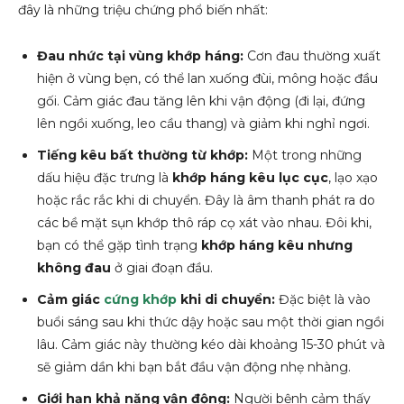
đây là những triệu chứng phổ biến nhất:
Đau nhức tại vùng khớp háng:
Cơn đau thường xuất
hiện ở vùng bẹn, có thể lan xuống đùi, mông hoặc đầu
gối. Cảm giác đau tăng lên khi vận động (đi lại, đứng
lên ngồi xuống, leo cầu thang) và giảm khi nghỉ ngơi.
Tiếng kêu bất thường từ khớp:
Một trong những
dấu hiệu đặc trưng là
khớp háng kêu lục cục
, lạo xạo
hoặc rắc rắc khi di chuyển. Đây là âm thanh phát ra do
các bề mặt sụn khớp thô ráp cọ xát vào nhau. Đôi khi,
bạn có thể gặp tình trạng
khớp háng kêu nhưng
không đau
ở giai đoạn đầu.
Cảm giác
cứng khớp
khi di chuyển:
Đặc biệt là vào
buổi sáng sau khi thức dậy hoặc sau một thời gian ngồi
lâu. Cảm giác này thường kéo dài khoảng 15-30 phút và
sẽ giảm dần khi bạn bắt đầu vận động nhẹ nhàng.
Giới hạn khả năng vận động:
Người bệnh cảm thấy