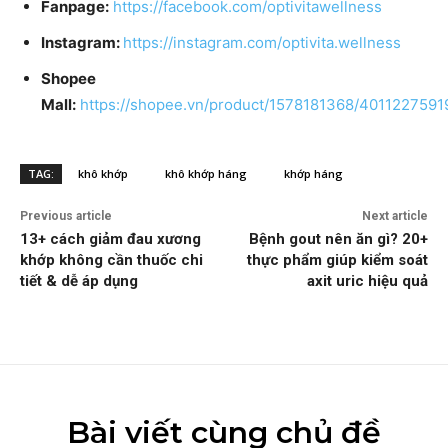
Fanpage:
https://facebook.com/optivitawellness
Instagram:
https://instagram.com/optivita.wellness
Shopee
Mall:
https://shopee.vn/product/1578181368/4011227591
TAG:
khô khớp
khô khớp háng
khớp háng
Previous article
Next article
13+ cách giảm đau xương
Bệnh gout nên ăn gì? 20+
khớp không cần thuốc chi
thực phẩm giúp kiểm soát
tiết & dễ áp dụng
axit uric hiệu quả
Bài viết cùng chủ đề