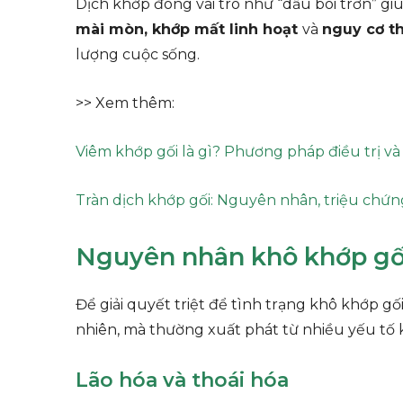
Dịch khớp đóng vai trò như “dầu bôi trơn” gi
mài mòn, khớp mất linh hoạt
và
nguy cơ t
lượng cuộc sống.
>> Xem thêm:
Viêm khớp gối là gì? Phương pháp điều trị v
Tràn dịch khớp gối: Nguyên nhân, triệu chứng
Nguyên nhân khô khớp gố
Để giải quyết triệt để tình trạng khô khớp g
nhiên, mà thường xuất phát từ nhiều yếu tố k
Lão hóa và thoái hóa