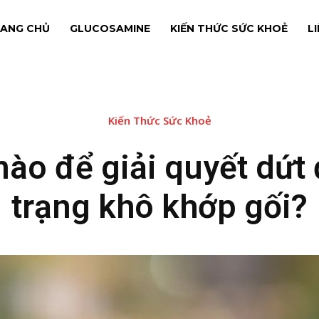
ANG CHỦ
GLUCOSAMINE
KIẾN THỨC SỨC KHOẺ
L
Kiến Thức Sức Khoẻ
nào để giải quyết dứt 
trạng khô khớp gối?