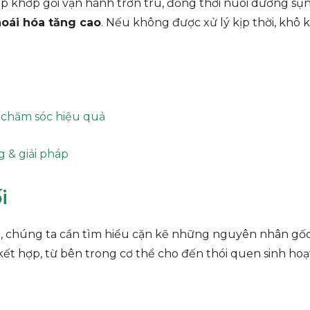
úp khớp gối vận hành trơn tru, đồng thời nuôi dưỡng sụn 
hoái hóa tăng cao
. Nếu không được xử lý kịp thời, khô 
à chăm sóc hiệu quả
 & giải pháp
i
ối, chúng ta cần tìm hiểu cặn kẽ những nguyên nhân gốc
ết hợp, từ bên trong cơ thể cho đến thói quen sinh hoạ