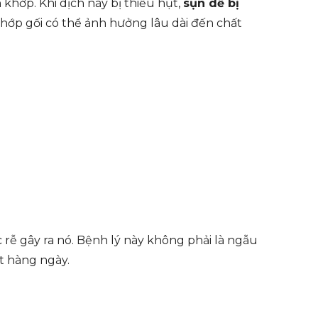
khớp. Khi dịch này bị thiếu hụt,
sụn dễ bị
khớp gối có thể ảnh hưởng lâu dài đến chất
 rễ gây ra nó. Bệnh lý này không phải là ngẫu
t hàng ngày.