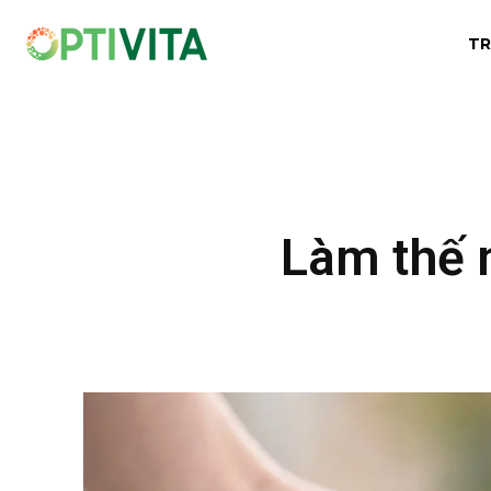
TR
Làm thế 