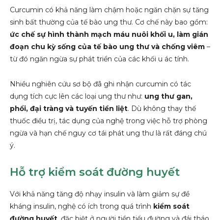
Curcumin có khả năng làm chậm hoặc ngăn chặn sự tăng
sinh bất thường của tế bào ung thư. Cơ chế này bao gồm:
ức chế sự hình thành mạch máu nuôi khối u, làm gián
đoạn chu kỳ sống của tế bào ung thư và chống viêm
–
từ đó ngăn ngừa sự phát triển của các khối u ác tính.
Nhiều nghiên cứu sơ bộ đã ghi nhận curcumin có tác
dụng tích cực lên các loại ung thư như:
ung thư gan,
phổi, đại tràng và tuyến tiền liệt
. Dù không thay thế
thuốc điều trị, tác dụng của nghệ trong việc hỗ trợ phòng
ngừa và hạn chế nguy cơ tái phát ung thư là rất đáng chú
ý.
Hỗ trợ kiểm soát đường huyết
Với khả năng tăng độ nhạy insulin và làm giảm sự đề
kháng insulin, nghệ có ích trong quá trình
kiểm soát
đường huyết
, đặc biệt ở người tiền tiểu đường và đái tháo