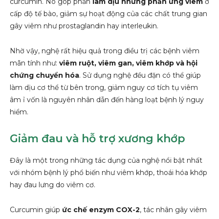
curcumin. Nó góp phần
làm dịu những phản ứng viêm
ở
cấp độ tế bào, giảm sự hoạt động của các chất trung gian
gây viêm như prostaglandin hay interleukin.
Nhờ vậy, nghệ rất hiệu quả trong điều trị các bệnh viêm
mãn tính như:
viêm ruột, viêm gan, viêm khớp và hội
chứng chuyển hóa
. Sử dụng nghệ đều đặn có thể giúp
làm dịu cơ thể từ bên trong, giảm nguy cơ tích tụ viêm
âm ỉ vốn là nguyên nhân dẫn đến hàng loạt bệnh lý nguy
hiểm.
Giảm đau và hỗ trợ xương khớp
Đây là một trong những tác dụng của nghệ nổi bật nhất
với nhóm bệnh lý phổ biến như viêm khớp, thoái hóa khớp
hay đau lưng do viêm cơ.
Curcumin giúp
ức chế enzym COX-2
, tác nhân gây viêm