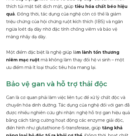
thích túi mật tiết dịch mật, giúp
tiêu hóa chất béo hiệu
quả
. Đồng thời, tác dụng của nghệ còn có thể là giảm
triệu chứng của hội chứng ruột kích thích (IBS) và ngăn
ngừa loét dạ dày nhờ đặc tính chống viêm và bảo vệ
màng nhầy dạ dày.
Một điểm đặc biệt là nghệ giúp là
m lành tổn thương
niêm mạc ruột
mà không làm thay đổi hệ vi sinh – một
ưu điểm mà ít loại thuốc tiêu hóa mang lại.
Bảo vệ gan và hỗ trợ thải độc
Gan là cơ quan phải làm việc liên tục để xử lý chất độc và
chuyển hóa dinh dưỡng. Tác dụng của nghệ đối với gan đã
được nhiều nghiên cứu ghi nhận: nghệ hỗ trợ gan hiệu quả
bằng cách tăng cường hoạt động các enzyme giải độc,
điển hình như glutathione-S-transferase, giúp
tăng khả
năng loại bỏ độc tố ra khỏi cơ thể
. Đồng thời, hoạt chất