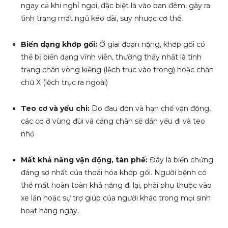
ngay cả khi nghỉ ngơi, đặc biệt là vào ban đêm, gây ra
tình trạng mất ngủ kéo dài, suy nhược cơ thể.
Biến dạng khớp gối:
Ở giai đoạn nặng, khớp gối có
thể bị biến dạng vĩnh viễn, thường thấy nhất là tình
trạng chân vòng kiềng (lệch trục vào trong) hoặc chân
chữ X (lệch trục ra ngoài)
Teo cơ và yếu chi:
Do đau đớn và hạn chế vận động,
các cơ ở vùng đùi và cẳng chân sẽ dần yếu đi và teo
nhỏ
Mất khả năng vận động, tàn phế:
Đây là biến chứng
đáng sợ nhất của thoái hóa khớp gối. Người bệnh có
thể mất hoàn toàn khả năng đi lại, phải phụ thuộc vào
xe lăn hoặc sự trợ giúp của người khác trong mọi sinh
hoạt hàng ngày.