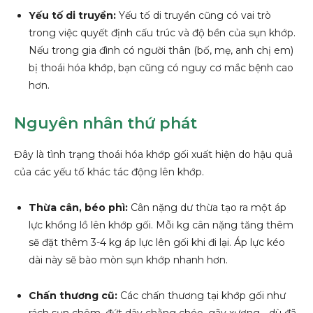
Yếu tố di truyền:
Yếu tố di truyền cũng có vai trò
trong việc quyết định cấu trúc và độ bền của sụn khớp.
Nếu trong gia đình có người thân (bố, mẹ, anh chị em)
bị thoái hóa khớp, bạn cũng có nguy cơ mắc bệnh cao
hơn.
Nguyên nhân thứ phát
Đây là tình trạng thoái hóa khớp gối xuất hiện do hậu quả
của các yếu tố khác tác động lên khớp.
Thừa cân, béo phì:
Cân nặng dư thừa tạo ra một áp
lực khổng lồ lên khớp gối. Mỗi kg cân nặng tăng thêm
sẽ đặt thêm 3-4 kg áp lực lên gối khi đi lại. Áp lực kéo
dài này sẽ bào mòn sụn khớp nhanh hơn.
Chấn thương cũ:
Các chấn thương tại khớp gối như
rách sụn chêm, đứt dây chằng chéo, gãy xương… dù đã