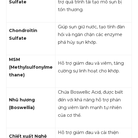
Sulfate
trợ quá trình tái tạo mô sụn bị
tổn thương.
Giúp sụn giữ nước, tạo tính đàn
Chondroitin
hồi và ngăn chặn các enzyme
Sulfate
phá hủy sụn khớp.
MSM
Hỗ trợ giảm đau và viêm, tăng
(Methylsulfonylme
cường sự linh hoạt cho khớp.
thane)
Chứa Boswellic Acid, được biết
Nhũ hương
đến với khả năng hỗ trợ phản
(Boswellia)
ứng viêm lành mạnh tự nhiên
của cơ thể.
Hỗ trợ giảm đau và cải thiện
Chiết xuất Nghệ