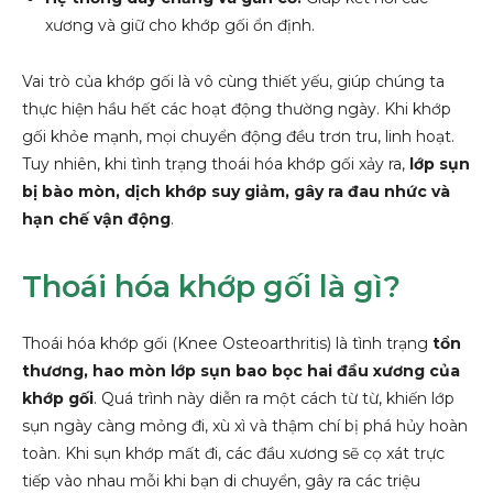
xương và giữ cho khớp gối ổn định.
Vai trò của khớp gối là vô cùng thiết yếu, giúp chúng ta
thực hiện hầu hết các hoạt động thường ngày. Khi khớp
gối khỏe mạnh, mọi chuyển động đều trơn tru, linh hoạt.
Tuy nhiên, khi tình trạng thoái hóa khớp gối xảy ra,
lớp sụn
bị bào mòn, dịch khớp suy giảm, gây ra đau nhức và
hạn chế vận động
.
Thoái hóa khớp gối là gì?
Thoái hóa khớp gối (Knee Osteoarthritis) là tình trạng
tổn
thương, hao mòn lớp sụn bao bọc hai đầu xương của
khớp gối
. Quá trình này diễn ra một cách từ từ, khiến lớp
sụn ngày càng mỏng đi, xù xì và thậm chí bị phá hủy hoàn
toàn. Khi sụn khớp mất đi, các đầu xương sẽ cọ xát trực
tiếp vào nhau mỗi khi bạn di chuyển, gây ra các triệu