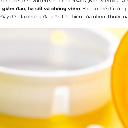
 được biết đến với tên viết tắt là NSAID (Non-Steroidal
ể
giảm đau, hạ sốt và chống viêm
. Bạn có thể đã từn
. Đây đều là những đại diện tiêu biểu của nhóm thuốc nà