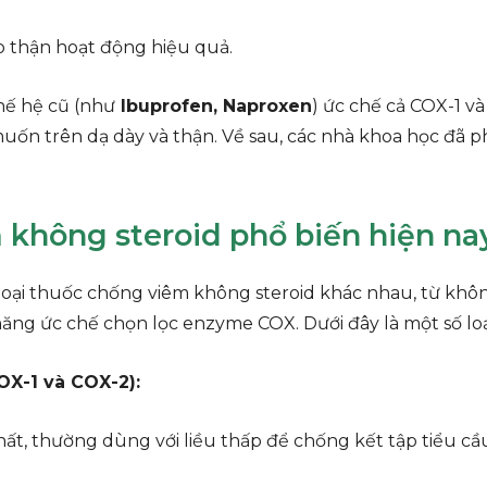
 thận hoạt động hiệu quả.
hế hệ cũ (như
Ibuprofen, Naproxen
) ức chế cả COX-1 v
ốn trên dạ dày và thận. Về sau, các nhà khoa học đã p
 không steroid phổ biến hiện na
oại thuốc chống viêm không steroid khác nhau, từ không
ng ức chế chọn lọc enzyme COX. Dưới đây là một số loạ
OX-1 và COX-2):
ất, thường dùng với liều thấp để chống kết tập tiểu c