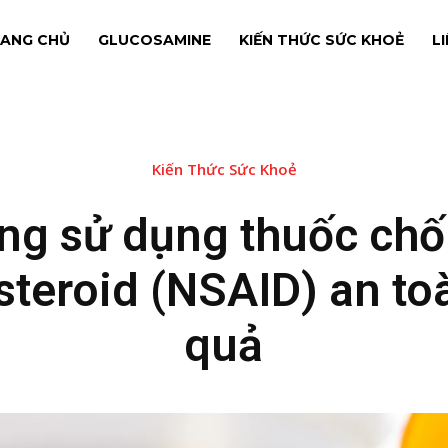
ANG CHỦ
GLUCOSAMINE
KIẾN THỨC SỨC KHOẺ
L
Kiến Thức Sức Khoẻ
ng sử dụng thuốc chố
teroid (NSAID) an to
quả