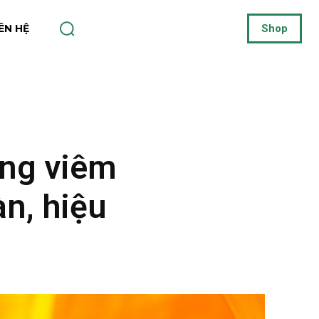
IÊN HỆ
Shop
ng viêm
àn, hiệu