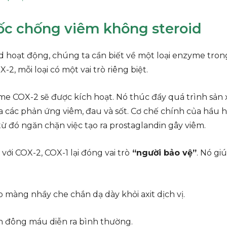
ốc chống viêm không steroid
 hoạt động, chúng ta cần biết về một loại enzyme trong
, mỗi loại có một vai trò riêng biệt.
e COX-2 sẽ được kích hoạt. Nó thúc đẩy quá trình sản x
 các phản ứng viêm, đau và sốt. Cơ chế chính của hầu h
từ đó ngăn chặn việc tạo ra prostaglandin gây viêm.
ới COX-2, COX-1 lại đóng vai trò
“người bảo vệ”
. Nó gi
p màng nhầy che chắn dạ dày khỏi axit dịch vị.
h đông máu diễn ra bình thường.