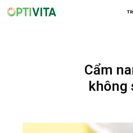
TR
Cẩm na
không s