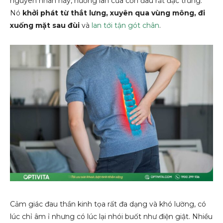
nguyên nhân này, hướng lan của cơn đau rất đặc trưng.
Nó
khởi phát từ thắt lưng, xuyên qua vùng mông, đi
xuống mặt sau đùi
và
lan tới tận gót chân
.
Cảm giác đau thần kinh tọa rất đa dạng và khó lường, có
lúc chỉ âm ỉ nhưng có lúc lại nhói buốt như điện giật. Nhiều