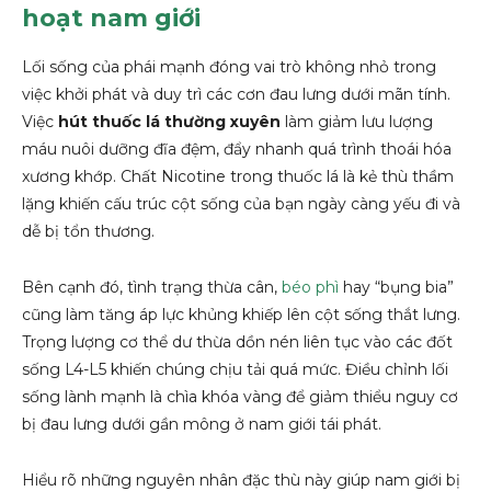
hoạt nam giới
Lối sống của phái mạnh đóng vai trò không nhỏ trong
việc khởi phát và duy trì các cơn đau lưng dưới mãn tính.
Việc
hút thuốc lá thường xuyên
làm giảm lưu lượng
máu nuôi dưỡng đĩa đệm, đẩy nhanh quá trình thoái hóa
xương khớp. Chất Nicotine trong thuốc lá là kẻ thù thầm
lặng khiến cấu trúc cột sống của bạn ngày càng yếu đi và
dễ bị tổn thương.
Bên cạnh đó, tình trạng thừa cân,
béo phì
hay “bụng bia”
cũng làm tăng áp lực khủng khiếp lên cột sống thắt lưng.
Trọng lượng cơ thể dư thừa dồn nén liên tục vào các đốt
sống L4-L5 khiến chúng chịu tải quá mức. Điều chỉnh lối
sống lành mạnh là chìa khóa vàng để giảm thiểu nguy cơ
bị đau lưng dưới gần mông ở nam giới tái phát.
Hiểu rõ những nguyên nhân đặc thù này giúp nam giới bị