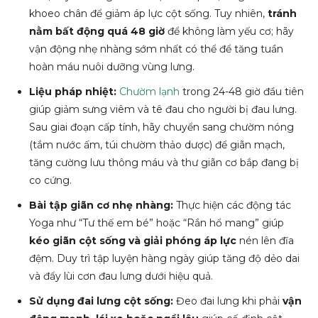
khoeo chân để giảm áp lực cột sống. Tuy nhiên,
tránh
nằm bất động quá 48 giờ
để không làm yếu cơ; hãy
vận động nhẹ nhàng sớm nhất có thể để tăng tuần
hoàn máu nuôi dưỡng vùng lưng.
Liệu pháp nhiệt:
Chườm lạnh
trong 24-48 giờ đầu tiên
giúp giảm sưng viêm và tê đau cho người bị đau lưng.
Sau giai đoạn cấp tính, hãy chuyển sang chườm nóng
(tắm nước ấm, túi chườm thảo dược) để giãn mạch,
tăng cường lưu thông máu và thư giãn cơ bắp đang bị
co cứng.
Bài tập giãn cơ nhẹ nhàng:
Thực hiện các động tác
Yoga như “Tư thế em bé” hoặc “Rắn hổ mang” giúp
kéo giãn cột sống và giải phóng áp lực
nén lên đĩa
đệm. Duy trì tập luyện hàng ngày giúp tăng độ dẻo dai
và đẩy lùi cơn đau lưng dưới hiệu quả.
Sử dụng đai lưng cột sống:
Đeo đai lưng khi phải
vận