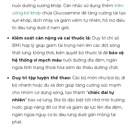
nuôi dưỡng xương khớp. Cân nhắc sử dụng thêm
Viên
uống bổ khớp
chứa Glucosamine để tăng cường tái tạo
sụn khớp, dịch nhầy và giảm viêm tự nhiên, hỗ trợ điều
trị đau lưng dưới ở nam giới.
Kiểm soát cân nặng và cai thuốc lá:
Duy trì chỉ số
BMI hợp lý giúp giảm tải trọng nén lên các đốt sống
thắt lưng. Đồng thời, kiên quyết bỏ thuốc lá để
bảo vệ
hệ thống vi mạch máu
nuôi dưỡng đĩa đệm, ngăn
ngừa tình trạng thoái hóa sớm do thiếu dưỡng chất.
Duy trì tập luyện thể thao:
Các bộ môn như bơi lội, đi
bộ nhanh hoặc đu xà đơn giúp tăng cường sức mạnh
cho nhóm cơ dựng sống, tạo thành “
chiếc đai tự
nhiên
” bảo vệ lưng. Bơi lội đặc biệt tốt nhờ môi trường
nước giúp nâng đỡ cơ thể và giảm áp lực lên đĩa đệm,
ngăn ngừa nguy cơ bị đau lưng dưới gần mông tái
phát.