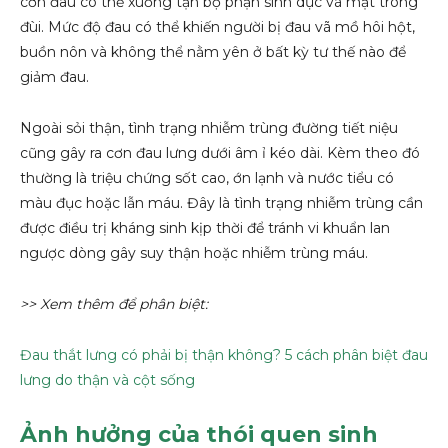
cơn đau có thể xuống tận bộ phận sinh dục và mặt trong
đùi. Mức độ đau có thể khiến người bị đau vã mồ hôi hột,
buồn nôn và không thể nằm yên ở bất kỳ tư thế nào để
giảm đau.
Ngoài sỏi thận, tình trạng nhiễm trùng đường tiết niệu
cũng gây ra cơn đau lưng dưới âm ỉ kéo dài. Kèm theo đó
thường là triệu chứng sốt cao, ớn lạnh và nước tiểu có
màu đục hoặc lẫn máu. Đây là tình trạng nhiễm trùng cần
được điều trị kháng sinh kịp thời để tránh vi khuẩn lan
ngược dòng gây suy thận hoặc nhiễm trùng máu.
>> Xem thêm để phân biệt:
Đau thắt lưng có phải bị thận không? 5 cách phân biệt đau
lưng do thận và cột sống
Ảnh hưởng của thói quen sinh