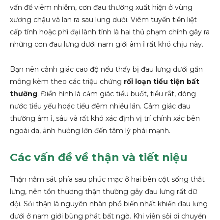
vấn đề viêm nhiễm, cơn đau thường xuất hiện ở vùng
xương chậu và lan ra sau lưng dưới. Viêm tuyến tiền liệt
cấp tính hoặc phì đại lành tính là hai thủ phạm chính gây ra
những cơn đau lưng dưới nam giới âm ỉ rất khó chịu này.
Bạn nên cảnh giác cao độ nếu thấy bị đau lưng dưới gần
mông kèm theo các triệu chứng
rối loạn tiểu tiện bất
thường
. Điển hình là cảm giác tiểu buốt, tiểu rắt, dòng
nước tiểu yếu hoặc tiểu đêm nhiều lần. Cảm giác đau
thường âm ỉ, sâu và rất khó xác định vị trí chính xác bên
ngoài da, ảnh hưởng lớn đến tâm lý phái mạnh.
Các vấn đề về thận và tiết niệu
Thận nằm sát phía sau phúc mạc ở hai bên cột sống thắt
lưng, nên tổn thương thận thường gây đau lưng rất dữ
dội. Sỏi thận là nguyên nhân phổ biến nhất khiến đau lưng
dưới ở nam giới bùng phát bất ngờ. Khi viên sỏi di chuyển