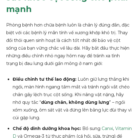
mạnh
Phòng bệnh hơn chữa bệnh luôn là chân lý đúng đắn, đặc
biệt với các bệnh lý mãn tính về xương khớp khó trị. Thay
đổi thói quen sinh hoạt là cách tốt nhất để bảo vệ cột
sống của bạn vững chắc về lâu dài. Hãy bắt đầu thực hiện
những điều chỉnh nhỏ ngay hôm nay để tránh xa tình
trạng bị đau lưng dưới gần mông ở nam giới:
Điều chỉnh tư thế lao động:
Luôn giữ lưng thẳng khi
ngồi, màn hình ngang tầm mắt và tránh ngồi vắt chéo
chân gây lệch trục cột sống. Khi nâng vật nặng, hãy
nhớ quy tắc “
dùng chân, không dùng lưng
” – ngồi
xổm xuống, ôm sát vật và đứng lên bằng lực đùi thay vì
cúi gập lưng.
Chế độ dinh dưỡng khoa học:
Bổ sung
Canxi
,
Vitamin
D
và Omega-3 từ thực phẩm (cá hồi, sữa, trứng) để