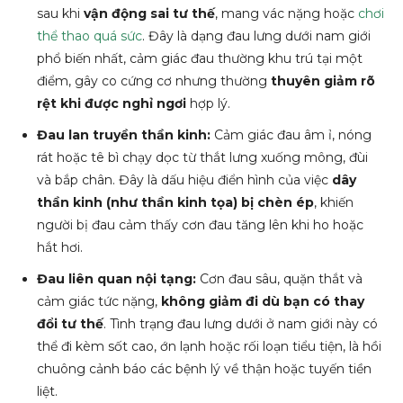
sau khi
vận động sai tư thế
, mang vác nặng hoặc
chơi
thể thao quá sức
. Đây là dạng đau lưng dưới nam giới
phổ biến nhất, cảm giác đau thường khu trú tại một
điểm, gây co cứng cơ nhưng thường
thuyên giảm rõ
rệt khi được nghỉ ngơi
hợp lý.
Đau lan truyền thần kinh:
Cảm giác đau âm ỉ, nóng
rát hoặc tê bì chạy dọc từ thắt lưng xuống mông, đùi
và bắp chân. Đây là dấu hiệu điển hình của việc
dây
thần kinh (như thần kinh tọa) bị chèn ép
, khiến
người bị đau cảm thấy cơn đau tăng lên khi ho hoặc
hắt hơi.
Đau liên quan nội tạng:
Cơn đau sâu, quặn thắt và
cảm giác tức nặng,
không giảm đi dù bạn có thay
đổi tư thế
. Tình trạng đau lưng dưới ở nam giới này có
thể đi kèm sốt cao, ớn lạnh hoặc rối loạn tiểu tiện, là hồi
chuông cảnh báo các bệnh lý về thận hoặc tuyến tiền
liệt.