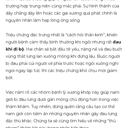
trường hợp trung niên cũng mắc phải. Sự hình thành của
dây chằng dày lên hoặc các gai xương quá phát chính là
nguyên nhân làm hẹp lòng ống sống.
Triệu chứng đặc trưng nhất là “cách hồi thần kinh”, khiến
người bệnh cảm thấy bình thường khi ngồi nhưng rất
đau
khi đi bộ
. Hai chân sẽ bắt đầu tê yếu, nặng nề và đau buốt
vùng thắt lưng lan xuống mông khi đứng lâu. Buộc người
bị đau phải cúi người về phía trước hoặc ngồi xuống nghỉ
ngơi ngay lập tức thì các triệu chứng khó chịu mới giảm
bớt.
Việc nắm rõ các nhóm bệnh lý xương khớp này giúp nam
giới bị đau lưng dưới gần mông chủ động hơn trong việc
thăm khám. Tuy nhiên, đừng quên rằng cấu tạo cơ thể
nam giới còn tiềm ẩn những nguyên nhân gây đau lưng
đặc thù khác. Chúng ta sẽ cùng tìm hiểu về những “thủ
phạm” thầm kín này trong phần tiếp theo.