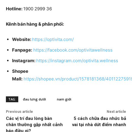
Hotline:
1900 2999 36
Kênh bán hàng & phân phối:
Website:
https://optivita.com/
Fanpage:
https://facebook.com/optivitawellness
Instagram:
https://instagram.com/optivita.wellness
Shopee
Mall:
https://shopee.vn/product/1578181368/4011227591
TAG:
đau lưng dưới
nam giới
Previous article
Next article
Các vị trí đau lòng bàn
5 cách chữa đau nhức bả
chân thường gặp nhất cảnh
vai tại nhà dứt điểm nhanh
báo điều gì?