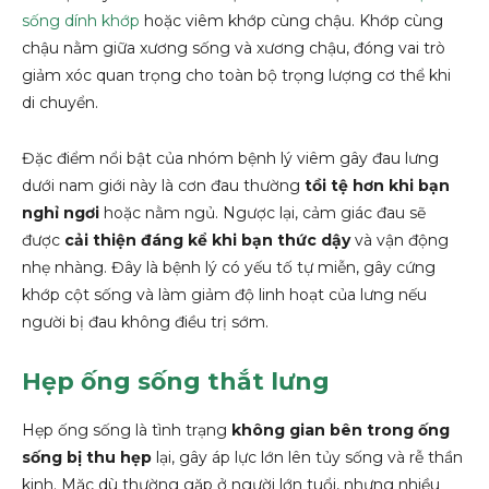
sống dính khớp
hoặc viêm khớp cùng chậu. Khớp cùng
chậu nằm giữa xương sống và xương chậu, đóng vai trò
giảm xóc quan trọng cho toàn bộ trọng lượng cơ thể khi
di chuyển.
Đặc điểm nổi bật của nhóm bệnh lý viêm gây đau lưng
dưới nam giới này là cơn đau thường
tồi tệ hơn khi bạn
nghỉ ngơi
hoặc nằm ngủ. Ngược lại, cảm giác đau sẽ
được
cải thiện đáng kể khi bạn thức dậy
và vận động
nhẹ nhàng. Đây là bệnh lý có yếu tố tự miễn, gây cứng
khớp cột sống và làm giảm độ linh hoạt của lưng nếu
người bị đau không điều trị sớm.
Hẹp ống sống thắt lưng
Hẹp ống sống là tình trạng
không gian bên trong ống
sống bị thu hẹp
lại, gây áp lực lớn lên tủy sống và rễ thần
kinh. Mặc dù thường gặp ở người lớn tuổi, nhưng nhiều