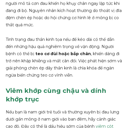
người mô tả cơn đau khiến họ khụy chân ngay lập tức khi
đang đi bộ. Nguyên nhân kích hoạt thường do thoát vị đĩa
đệm chèn ép hoặc do hội chứng cơ hình lê ở mông bị co
thắt quá mức.
Tình trạng đau thần kinh tọa nếu để kéo dài có thể dẫn
đến những hậu quả nghiêm trọng về vận động. Người
bệnh có thể bị
teo cơ đùi hoặc bắp chân
, khiến dáng đi
trở nên khập khiễng và mất cân đối. Việc phát hiện sớm và
giải phóng chèn ép dây thần kinh là chìa khóa để ngăn
ngừa biến chứng teo cơ vĩnh viễn.
Viêm khớp cùng chậu và dính
khớp trục
Nếu bạn là nam giới trẻ tuổi và thường xuyên bị đau lưng
dưới gần mông ở nam giới vào ban đêm, hãy cảnh giác
cao độ. Đây có thể là dấu hiệu sớm của bệnh
viêm cột