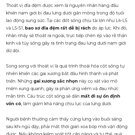
Thoát vị đĩa đệm được xem là nguyên nhân hàng đầu
khiến nam giới bị đau lưng dưới gần mông trong độ tuổi
lao động sung sức. Tại các đốt sống chịu tải lớn như L4-L5
và L5-S1,
bao xơ đĩa đệm rất dễ bị rách
do áp lực. Khi đó,
nhân nhầy sẽ thoát ra ngoài, trực tiếp chèn ép vào rễ thần
kinh và tủy sống gây ra tình trạng đau lưng dưới nam giới
dữ dội.
Song song với thoát vị là quá trình thoái hóa cột sống tự
nhiên khiến các gai xương bắt đầu hình thành và phát
triển. Những
gai xương sắc nhọn
này cọ xát vào mô
mềm xung quanh, gây ra phản ứng viêm và đau nhức
mãn tính. Cấu trúc cột sống sẽ dần
mất đi sự ổn định
vốn có
, làm giảm khả năng chịu lực của lưng dưới.
Người bệnh thường cảm thấy cứng lưng vào buổi sáng
sau khi ngủ dậy, phải mất thời gian xoa bóp mới vận động
được. Nếu không kiểm soát tốt cân nặng và tư thế, quá