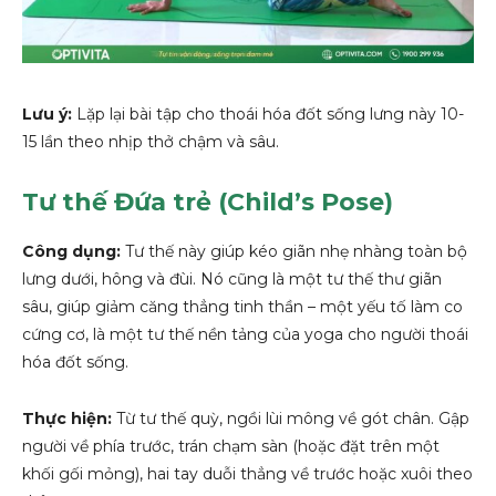
Lưu ý:
Lặp lại bài tập cho thoái hóa đốt sống lưng này 10-
15 lần theo nhịp thở chậm và sâu.
Tư thế Đứa trẻ (Child’s Pose)
Công dụng:
Tư thế này giúp kéo giãn nhẹ nhàng toàn bộ
lưng dưới, hông và đùi. Nó cũng là một tư thế thư giãn
sâu, giúp giảm căng thẳng tinh thần – một yếu tố làm co
cứng cơ, là một tư thế nền tảng của yoga cho người thoái
hóa đốt sống.
Thực hiện:
Từ tư thế quỳ, ngồi lùi mông về gót chân. Gập
người về phía trước, trán chạm sàn (hoặc đặt trên một
khối gối mỏng), hai tay duỗi thẳng về trước hoặc xuôi theo