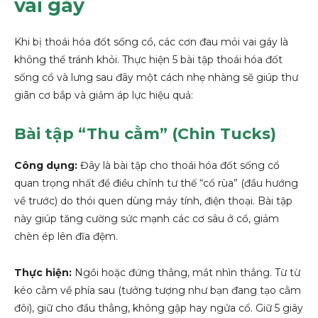
vai gáy
Khi bị thoái hóa đốt sống cổ, các cơn đau mỏi vai gáy là
không thể tránh khỏi. Thực hiện 5 bài tập thoái hóa đốt
sống cổ và lưng sau đây một cách nhẹ nhàng sẽ giúp thư
giãn cơ bắp và giảm áp lực hiệu quả:
Bài tập “Thu cằm” (Chin Tucks)
Công dụng:
Đây là bài tập cho thoái hóa đốt sống cổ
quan trọng nhất để điều chỉnh tư thế “cổ rùa” (đầu hướng
về trước) do thói quen dùng máy tính, điện thoại. Bài tập
này giúp tăng cường sức mạnh các cơ sâu ở cổ, giảm
chèn ép lên đĩa đệm.
Thực hiện:
Ngồi hoặc đứng thẳng, mắt nhìn thẳng. Từ từ
kéo cằm về phía sau (tưởng tượng như bạn đang tạo cằm
đôi), giữ cho đầu thẳng, không gập hay ngửa cổ. Giữ 5 giây