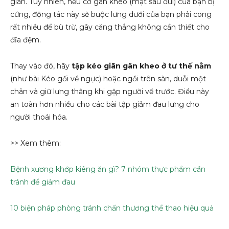
giãn. Tuy nhiên, nếu cơ gân kheo (mặt sau đùi) của bạn bị
cứng, động tác này sẽ buộc lưng dưới của bạn phải cong
rất nhiều để bù trừ, gây căng thẳng không cần thiết cho
đĩa đệm.
Thay vào đó, hãy
tập kéo giãn gân kheo ở tư thế nằm
(như bài Kéo gối về ngực) hoặc ngồi trên sàn, duỗi một
chân và giữ lưng thẳng khi gập người về trước. Điều này
an toàn hơn nhiều cho các bài tập giảm đau lưng cho
người thoái hóa.
>> Xem thêm:
Bệnh xương khớp kiêng ăn gì? 7 nhóm thực phẩm cần
tránh để giảm đau
10 biện pháp phòng tránh chấn thương thể thao hiệu quả