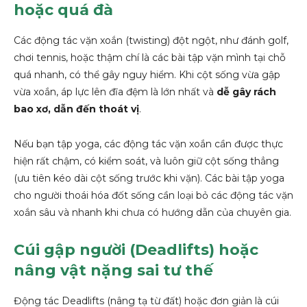
hoặc quá đà
Các động tác vặn xoắn (twisting) đột ngột, như đánh golf,
chơi tennis, hoặc thậm chí là các bài tập vặn mình tại chỗ
quá nhanh, có thể gây nguy hiểm. Khi cột sống vừa gập
vừa xoắn, áp lực lên đĩa đệm là lớn nhất và
dễ gây rách
bao xơ, dẫn đến thoát vị
.
Nếu bạn tập yoga, các động tác vặn xoắn cần được thực
hiện rất chậm, có kiểm soát, và luôn giữ cột sống thẳng
(ưu tiên kéo dài cột sống trước khi vặn). Các bài tập yoga
cho người thoái hóa đốt sống cần loại bỏ các động tác vặn
xoắn sâu và nhanh khi chưa có hướng dẫn của chuyên gia.
Cúi gập người (Deadlifts) hoặc
nâng vật nặng sai tư thế
Động tác Deadlifts (nâng tạ từ đất) hoặc đơn giản là cúi