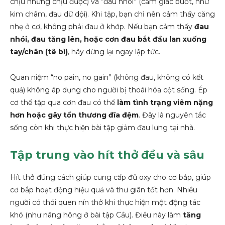
chịu nhưng chịu được) và “đau nhói” (cảm giác buốt, như
kim châm, đau dữ dội). Khi tập, bạn chỉ nên cảm thấy căng
nhẹ ở cơ, không phải đau ở khớp. Nếu bạn cảm thấy
đau
nhói, đau tăng lên, hoặc cơn đau bắt đầu lan xuống
tay/chân (tê bì)
, hãy dừng lại ngay lập tức.
Quan niệm “no pain, no gain” (không đau, không có kết
quả) không áp dụng cho người bị thoái hóa cột sống. Ép
cơ thể tập qua cơn đau có thể
làm tình trạng viêm nặng
hơn hoặc gây tổn thương đĩa đệm
. Đây là nguyên tắc
sống còn khi thực hiện bài tập giảm đau lưng tại nhà.
Tập trung vào hít thở đều và sâu
Hít thở đúng cách giúp cung cấp đủ oxy cho cơ bắp, giúp
cơ bắp hoạt động hiệu quả và thư giãn tốt hơn. Nhiều
người có thói quen nín thở khi thực hiện một động tác
khó (như nâng hông ở bài tập Cầu). Điều này làm
tăng