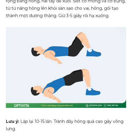
rộng bằng hông, hai tay để xuôi. Siết cơ mông và cơ bụng,
từ từ nâng hông lên khỏi sàn sao cho vai, hông, gối tạo
thành một đường thẳng. Giữ 3-5 giây rồi hạ xuống.
Lưu ý:
Lặp lại 10-15 lần. Tránh đẩy hông quá cao gây võng
lưng.