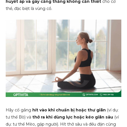
huyết áp và gây căng thẳng không cần thiết
cho cơ
thể, đặc biệt là vùng cổ.
Hãy cố gắng
hít vào khi chuẩn bị hoặc thư giãn
(ví dụ:
tư thế Bò) và
thở ra khi dùng lực hoặc kéo giãn sâu
(ví
dụ: tư thế Mèo, gập người). Hít thở sâu và đều đặn cũng