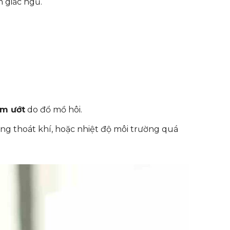
n giấc ngủ.
ẩm ướt
do đổ mồ hôi.
ông thoát khí, hoặc nhiệt độ môi trường quá