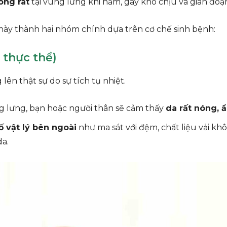
óng rát
tại vùng lưng khi nằm, gây khó chịu và gián đoạ
 này thành hai nhóm chính dựa trên cơ chế sinh bệnh:
 thực thể)
lên thật sự do sự tích tụ nhiệt.
g lưng, bạn hoặc người thân sẽ cảm thấy
da rất nóng, 
ố vật lý bên ngoài
như ma sát với đệm, chất liệu vải kh
da.