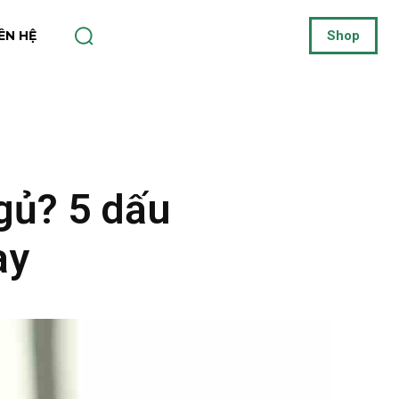
IÊN HỆ
Shop
gủ? 5 dấu
ay