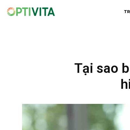
TR
Tại sao b
h