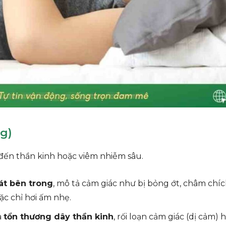
g)
đến thần kinh hoặc viêm nhiễm sâu.
át bên trong
, mô tả cảm giác như bị bỏng ớt, châm chích
ặc chỉ hơi ấm nhẹ.
a
tổn thương dây thần kinh
, rối loạn cảm giác (dị cảm)