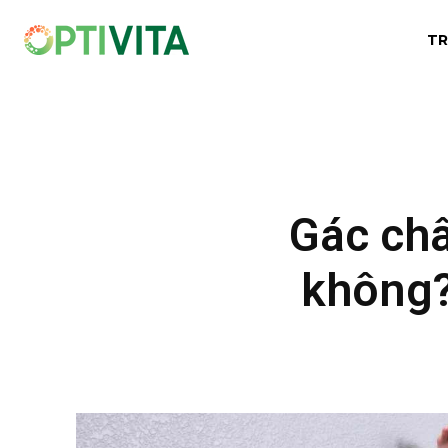
TR
Gác châ
không?