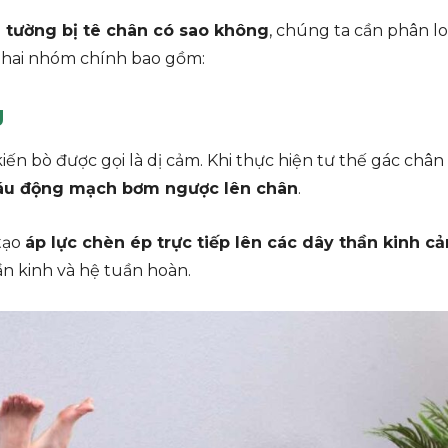
 tường bị tê chân có sao không
, chúng ta cần phân lo
h hai nhóm chính bao gồm:
g
iến bò được gọi là dị cảm. Khi thực hiện tư thế gác chân
áu động mạch bơm ngược lên chân
.
 tạo
áp lực chèn ép trực tiếp lên các dây thần kinh c
ần kinh và hệ tuần hoàn.