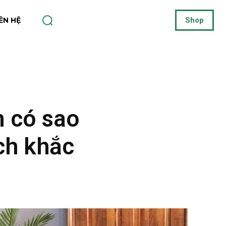
IÊN HỆ
Shop
n có sao
ch khắc