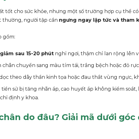
ất tốt cho sức khỏe, nhưng một số trường hợp cụ thể có
t thường, người tập cần
ngưng ngay lập tức và tham k
o gồm:
giảm sau 15-20 phút
nghỉ ngơi, thậm chí lan rộng lên 
 chân chuyển sang màu tím tái, trắng bệch hoặc đỏ rự
dọc theo dây thần kinh tọa hoặc đau thắt vùng ngực, kh
 tiền sử bị tăng nhãn áp, cao huyết áp không kiểm soát,
hỉ định y khoa.
 chân do đâu? Giải mã dưới góc