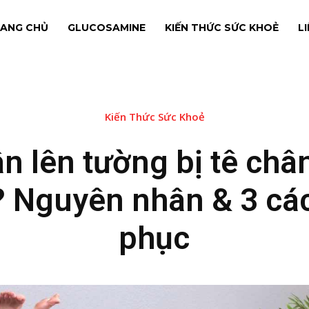
ANG CHỦ
GLUCOSAMINE
KIẾN THỨC SỨC KHOẺ
L
Kiến Thức Sức Khoẻ
n lên tường bị tê châ
 Nguyên nhân & 3 cá
phục