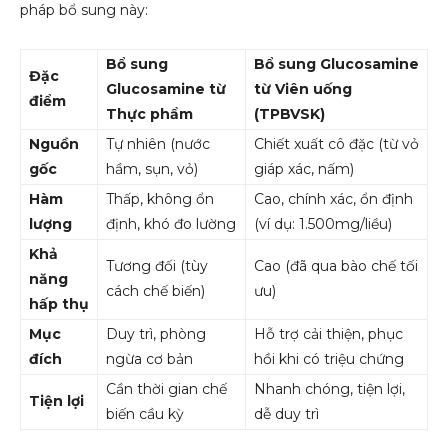
pháp bổ sung này:
Bổ sung
Bổ sung Glucosamine
Đặc
Glucosamine từ
từ Viên uống
điểm
Thực phẩm
(TPBVSK)
Nguồn
Tự nhiên (nước
Chiết xuất cô đặc (từ vỏ
gốc
hầm, sụn, vỏ)
giáp xác, nấm)
Hàm
Thấp, không ổn
Cao, chính xác, ổn định
lượng
định, khó đo lường
(ví dụ: 1.500mg/liều)
Khả
Tương đối (tùy
Cao (đã qua bào chế tối
năng
cách chế biến)
ưu)
hấp thụ
Mục
Duy trì, phòng
Hỗ trợ cải thiện, phục
đích
ngừa cơ bản
hồi khi có triệu chứng
Cần thời gian chế
Nhanh chóng, tiện lợi,
Tiện lợi
biến cầu kỳ
dễ duy trì