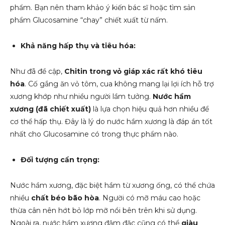
phẩm. Bạn nên tham khảo ý kiến bác sĩ hoặc tìm sản
phẩm Glucosamine “chay” chiết xuất từ nấm.
Khả năng hấp thụ và tiêu hóa:
Như đã đề cập,
Chitin trong vỏ giáp xác rất khó tiêu
hóa
. Cố gắng ăn vỏ tôm, cua không mang lại lợi ích hỗ trợ
xương khớp như nhiều người lầm tưởng.
Nước hầm
xương (đã chiết xuất)
là lựa chọn hiệu quả hơn nhiều để
cơ thể hấp thụ. Đây là lý do nước hầm xương là đáp án tốt
nhất cho Glucosamine có trong thực phẩm nào.
Đối tượng cẩn trọng:
Nước hầm xương, đặc biệt hầm từ xương ống, có thể chứa
nhiều
chất béo bão hòa
. Người có mỡ máu cao hoặc
thừa cân nên hớt bỏ lớp mỡ nổi bên trên khi sử dụng.
Ngoài ra, nước hầm xương đậm đặc cũng có thể
giàu