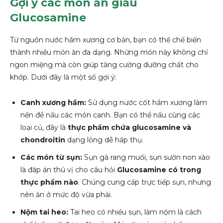
Gợi ý các món ăn giàu
Glucosamine
Từ nguồn nước hầm xương cơ bản, bạn có thể chế biến
thành nhiều món ăn đa dạng. Những món này không chỉ
ngon miệng mà còn giúp tăng cường dưỡng chất cho
khớp. Dưới đây là một số gợi ý:
Canh xương hầm:
Sử dụng nước cốt hầm xương làm
nền để nấu các món canh. Bạn có thể nấu cùng các
loại củ, đây là
thực phẩm chứa glucosamine và
chondroitin
dạng lỏng dễ hấp thụ.
Các món từ sụn:
Sụn gà rang muối, sụn sườn non xào
là đáp án thú vị cho câu hỏi
Glucosamine có trong
thực phẩm nào
. Chúng cung cấp trực tiếp sụn, nhưng
nên ăn ở mức độ vừa phải.
Nộm tai heo:
Tai heo có nhiều sụn, làm nộm là cách