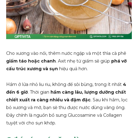
Cho xương vào nồi, thêm nước ngập và một thìa cà phê
giấm táo hoặc chanh
. Axit nhẹ từ giấm sẽ giúp
phá vỡ
cấu trúc xương và sụn
hiệu quả hơn.
Hầm ở lửa nhỏ liu riu, không để sôi bùng, trong ít nhất
4
đến 6 giờ
. Thời gian
hầm càng lâu, lượng dưỡng chất
chiết xuất ra càng nhiều và đậm đặc
. Sau khi hầm, lọc
bỏ xương và mỡ, bạn sẽ thu được nước dùng vàng óng.
Đây chính là nguồn bổ sung Glucosamine và Collagen
tuyệt vời cho sụn khớp.