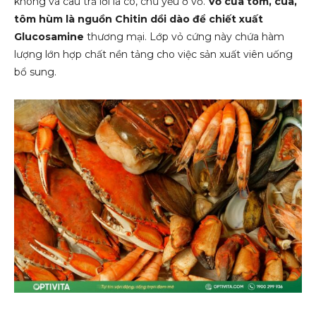
không và câu trả lời là có, chủ yếu ở vỏ.
Vỏ của tôm, cua,
tôm hùm là nguồn Chitin dồi dào để chiết xuất
Glucosamine
thương mại. Lớp vỏ cứng này chứa hàm
lượng lớn hợp chất nền tảng cho việc sản xuất viên uống
bổ sung.