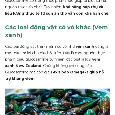
Glucosamine có trong thực phẩm nào giúp ta biết sụn là
nguồn trực tiếp nhất. Tuy nhiên,
khả năng hấp thụ và
liều lượng thực tế từ sụn ăn thô vẫn còn khá hạn chế
.
Các loại động vật có vỏ khác (Vẹm
xanh)
Các loài động vật thân mềm có vỏ như
vẹm xanh
cũng là
một câu trả lời cho câu hỏi trên. Đây là một nguồn thực
phẩm giàu glucosamine tự nhiên, đặc biệt là loại
vẹm
xanh New Zealand
. Chúng không chỉ cung cấp
Glucosamine mà còn giàu
Axit béo Omega-3 giúp hỗ
trợ kháng viêm
.