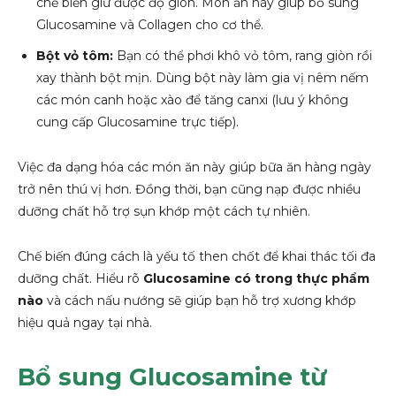
chế biến giữ được độ giòn. Món ăn này giúp bổ sung
Glucosamine và Collagen cho cơ thể.
Bột vỏ tôm:
Bạn có thể phơi khô vỏ tôm, rang giòn rồi
xay thành bột mịn. Dùng bột này làm gia vị nêm nếm
các món canh hoặc xào để tăng canxi (lưu ý không
cung cấp Glucosamine trực tiếp).
Việc đa dạng hóa các món ăn này giúp bữa ăn hàng ngày
trở nên thú vị hơn. Đồng thời, bạn cũng nạp được nhiều
dưỡng chất hỗ trợ sụn khớp một cách tự nhiên.
Chế biến đúng cách là yếu tố then chốt để khai thác tối đa
dưỡng chất. Hiểu rõ
Glucosamine có trong thực phẩm
nào
và cách nấu nướng sẽ giúp bạn hỗ trợ xương khớp
hiệu quả ngay tại nhà.
Bổ sung Glucosamine từ