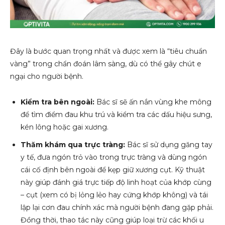
Đây là bước quan trọng nhất và được xem là “tiêu chuẩn
vàng” trong chẩn đoán lâm sàng, dù có thể gây chút e
ngại cho người bệnh.
Kiểm tra bên ngoài:
Bác sĩ sẽ ấn nắn vùng khe mông
để tìm điểm đau khu trú và kiểm tra các dấu hiệu sưng,
kén lông hoặc gai xương.
Thăm khám qua trực tràng:
Bác sĩ sử dụng găng tay
y tế, đưa ngón trỏ vào trong trực tràng và dùng ngón
cái cố định bên ngoài để kẹp giữ xương cụt. Kỹ thuật
này giúp đánh giá trực tiếp độ linh hoạt của khớp cùng
– cụt (xem có bị lỏng lẻo hay cứng khớp không) và tái
lập lại cơn đau chính xác mà người bệnh đang gặp phải.
Đồng thời, thao tác này cũng giúp loại trừ các khối u