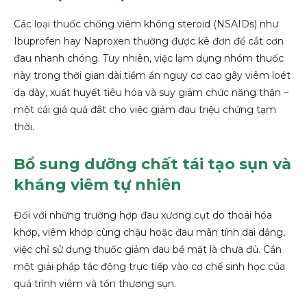
Các loại thuốc chống viêm không steroid (NSAIDs) như
Ibuprofen hay Naproxen thường được kê đơn để cắt cơn
đau nhanh chóng. Tuy nhiên, việc lạm dụng nhóm thuốc
này trong thời gian dài tiềm ẩn nguy cơ cao gây viêm loét
dạ dày, xuất huyết tiêu hóa và suy giảm chức năng thận –
một cái giá quá đắt cho việc giảm đau triệu chứng tạm
thời.
Bổ sung dưỡng chất tái tạo sụn và
kháng viêm tự nhiên
Đối với những trường hợp đau xương cụt do thoái hóa
khớp, viêm khớp cùng chậu hoặc đau mãn tính dai dẳng,
việc chỉ sử dụng thuốc giảm đau bề mặt là chưa đủ. Cần
một giải pháp tác động trực tiếp vào cơ chế sinh học của
quá trình viêm và tổn thương sụn.