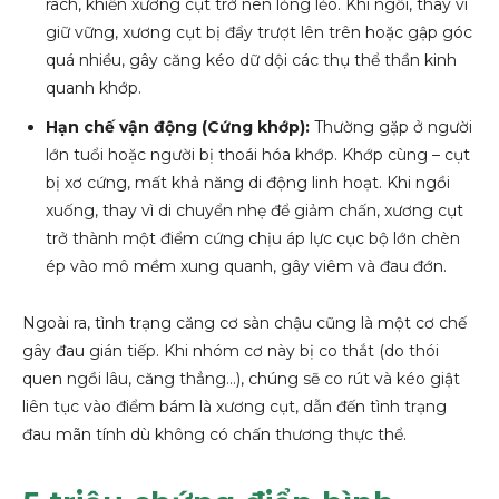
rách, khiến xương cụt trở nên lỏng lẻo. Khi ngồi, thay vì
giữ vững, xương cụt bị đẩy trượt lên trên hoặc gập góc
quá nhiều, gây căng kéo dữ dội các thụ thể thần kinh
quanh khớp.
Hạn chế vận động (Cứng khớp):
Thường gặp ở người
lớn tuổi hoặc người bị thoái hóa khớp. Khớp cùng – cụt
bị xơ cứng, mất khả năng di động linh hoạt. Khi ngồi
xuống, thay vì di chuyển nhẹ để giảm chấn, xương cụt
trở thành một điểm cứng chịu áp lực cục bộ lớn chèn
ép vào mô mềm xung quanh, gây viêm và đau đớn.
Ngoài ra, tình trạng căng cơ sàn chậu cũng là một cơ chế
gây đau gián tiếp. Khi nhóm cơ này bị co thắt (do thói
quen ngồi lâu, căng thẳng…), chúng sẽ co rút và kéo giật
liên tục vào điểm bám là xương cụt, dẫn đến tình trạng
đau mãn tính dù không có chấn thương thực thể.