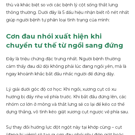
thù và khác biệt so với các bệnh lý cột sống thắt lưng
thông thường. Dưới đây là 5 dấu hiệu nhận biết rõ nét nhất
giúp người bệnh tự phân loại tình trạng của mình:
Cơn đau nhói xuất hiện khi
chuyển tư thế từ ngồi sang đứng
Đây là triệu chứng đặc trưng nhất. Người bệnh thường
cảm thấy đau dữ dội không phải lúc đang ngồi yên, mà là
ngay khoảnh khắc bắt đầu nhấc người để đứng dậy.
Lý giải dưới góc độ cơ học: Khi ngồi, xương cụt có xu
hướng bị đẩy nhẹ về phía trước. Khi bắt đầu đứng lên, các
nhóm cơ lớn ở mông và thắt lưng sẽ co lại để kéo cơ thể
dựng thẳng, vô tình kéo giật xương cụt ngược về phía sau.
Sự thay đổi hướng lực đột ngột này tại khớp cùng – cụt
(đang bị viêm) sẽ tạo ra cơn đau nhói như điện giật hoặc