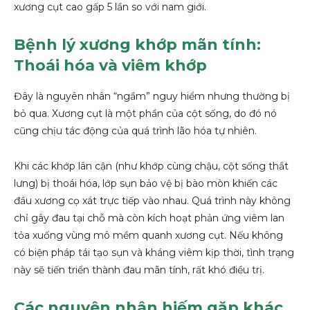
xương cụt cao gấp 5 lần so với nam giới.
Bệnh lý xương khớp mãn tính:
Thoái hóa và viêm khớp
Đây là nguyên nhân “ngầm” nguy hiểm nhưng thường bị
bỏ qua. Xương cụt là một phần của cột sống, do đó nó
cũng chịu tác động của quá trình lão hóa tự nhiên.
Khi các khớp lân cận (như khớp cùng chậu, cột sống thắt
lưng) bị thoái hóa, lớp sụn bảo vệ bị bào mòn khiến các
đầu xương cọ xát trực tiếp vào nhau. Quá trình này không
chỉ gây đau tại chỗ mà còn kích hoạt phản ứng viêm lan
tỏa xuống vùng mô mềm quanh xương cụt. Nếu không
có biện pháp tái tạo sụn và kháng viêm kịp thời, tình trạng
này sẽ tiến triển thành đau mãn tính, rất khó điều trị.
Các nguyên nhân hiếm gặp khác