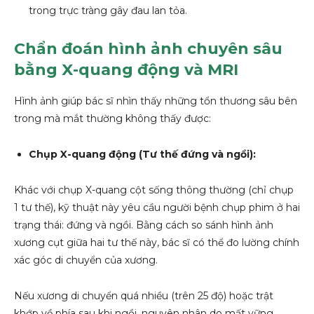
trong trực tràng gây đau lan tỏa.
Chẩn đoán hình ảnh chuyên sâu
bằng X-quang động và MRI
Hình ảnh giúp bác sĩ nhìn thấy những tổn thương sâu bên
trong mà mắt thường không thấy được:
Chụp X-quang động (Tư thế đứng và ngồi):
Khác với chụp X-quang cột sống thông thường (chỉ chụp
1 tư thế), kỹ thuật này yêu cầu người bệnh chụp phim ở hai
trạng thái: đứng và ngồi. Bằng cách so sánh hình ảnh
xương cụt giữa hai tư thế này, bác sĩ có thể đo lường chính
xác góc di chuyển của xương.
Nếu xương di chuyển quá nhiều (trên 25 độ) hoặc trật
khớp về phía sau khi ngồi, nguyên nhân do mất vững