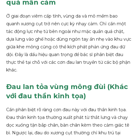
quá mẫn cảm
Ở giai đoạn viêm cấp tính, vùng da và mô mềm bao
quanh xương cụt trở nên cực kỳ nhạy cảm. Chỉ cần một
tác động lực nhẹ từ bên ngoài như mặc quần quá chật,
dựa lưng vào ghế hoặc dùng ngón tay ấn nhẹ vào khu vực
giữa khe mông cũng có thể kích phát phản ứng đau dữ
dội. Đây là dấu hiệu quan trọng để bác sĩ phân biệt đau
thực thể tại chỗ với các cơn đau lan truyền từ các bộ phận
khác.
Đau lan tỏa vùng mông đùi (Khác
với đau thần kinh tọa)
Cần phân biệt rõ ràng cơn đau này với đau thần kinh tọa.
Đau thần kinh tọa thường xuất phát từ thắt lưng và chạy
dọc xuống tận bắp chân, bàn chân kèm theo cảm giác tê
bì. Ngược lại, đau do xương cụt thường chỉ khu trú tại