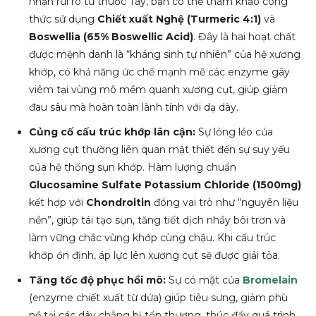
nhận rủi ro từ thuốc Tây, bạn có thể tham khảo công
thức sử dụng
Chiết xuất Nghệ (Turmeric 4:1)
và
Boswellia (65% Boswellic Acid)
. Đây là hai hoạt chất
được mệnh danh là “kháng sinh tự nhiên” của hệ xương
khớp, có khả năng ức chế mạnh mẽ các enzyme gây
viêm tại vùng mô mềm quanh xương cụt, giúp giảm
đau sâu mà hoàn toàn lành tính với dạ dày.
Củng cố cấu trúc khớp lân cận:
Sự lỏng lẻo của
xương cụt thường liên quan mật thiết đến sự suy yếu
của hệ thống sụn khớp. Hàm lượng chuẩn
Glucosamine Sulfate Potassium Chloride (1500mg)
kết hợp với
Chondroitin
đóng vai trò như “nguyên liệu
nền”, giúp tái tạo sụn, tăng tiết dịch nhầy bôi trơn và
làm vững chắc vùng khớp cùng chậu. Khi cấu trúc
khớp ổn định, áp lực lên xương cụt sẽ được giải tỏa.
Tăng tốc độ phục hồi mô:
Sự có mặt của
Bromelain
(enzyme chiết xuất từ dứa) giúp tiêu sưng, giảm phù
nề tại các dây chằng bị tổn thương, thúc đẩy quá trình