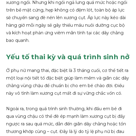
xương ngồi. Nhưng khi ngồi ngả lưng quá mức hoặc ngồi
trên bề mặt cứng, hẹp không có đệm lót, toàn bộ áp lực
sẽ chuyển sang đè nén lên xương cụt. Áp lực này kéo dài
hàng giờ mỗi ngày sẽ gây thiếu máu nuôi dưỡng cục bộ
và kích hoạt phản ứng viêm mãn tính tại các dây chằng
bao quanh.
Yếu tố thai kỳ và quá trình sinh nở
Ở phụ nữ mang thai, đặc biệt là 3 tháng cuối, cơ thể tiết ra
một loại nội tiết tố đặc biệt giúp làm mềm và giãn các dây
chằng vùng chậu để chuẩn bị cho em bé chào đời. Điều
này vô tình làm xương cụt mất đi sự vững chắc vốn có.
Ngoài ra, trong quá trình sinh thường, khi đầu em bé đi
qua vùng chậu có thể đè ép mạnh làm xương cụt bị đẩy
ngược ra sau quá mức, dẫn đến giãn dây chằng hoặc tổn
thương khớp cùng – cụt. Đây là lý do tỷ lệ phụ nữ bị đau