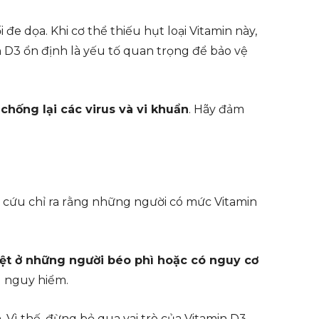
e dọa. Khi cơ thể thiếu hụt loại Vitamin này,
 D3 ổn định là yếu tố quan trọng để bảo vệ
 chống lại các virus và vi khuẩn
. Hãy đảm
 cứu chỉ ra rằng những người có mức Vitamin
iệt ở những người béo phì hoặc có nguy cơ
g nguy hiểm.
 Vì thế, đừng bỏ qua vai trò của Vitamin D3