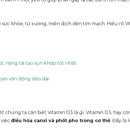
ho sức khỏe, từ xương, miễn dịch đến tim mạch. Hiểu rõ 
c năng tái tạo sụn khớp tốt nhất
bạn vận động dẻo dai
t chúng ta cần biết Vitamin D3 là gì. Vitamin D3, hay còn
 việc
điều hòa canxi và phốt pho trong cơ thể
. Đây là