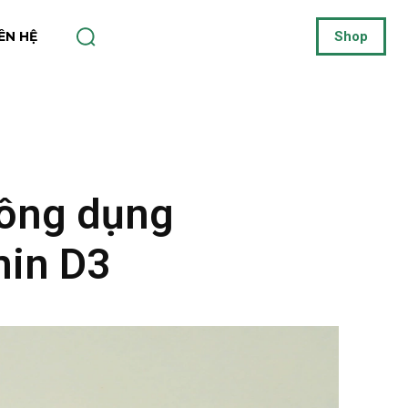
IÊN HỆ
Shop
công dụng
min D3