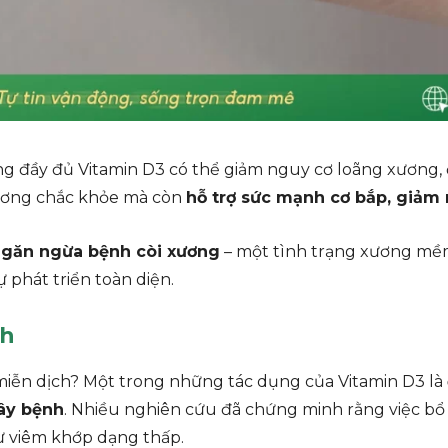
ung đầy đủ Vitamin D3 có thể giảm nguy cơ loãng xương, đ
xương chắc khỏe mà còn
hỗ trợ sức mạnh cơ bắp, giảm 
găn ngừa bệnh còi xương
– một tình trạng xương mềm d
 phát triển toàn diện.
ch
ệ miễn dịch? Một trong những tác dụng của Vitamin D3 là
gây bệnh
. Nhiều nghiên cứu đã chứng minh rằng việc bổ
ư viêm khớp dạng thấp.