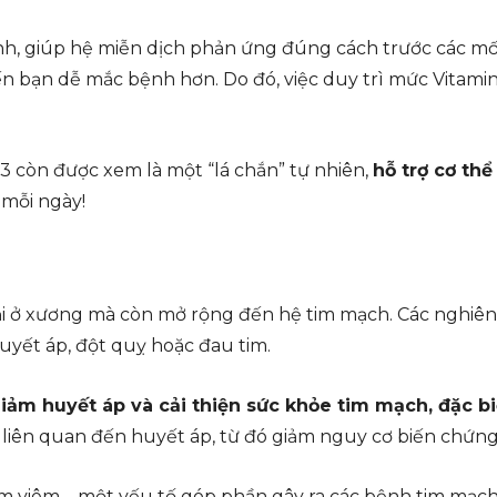
, giúp hệ miễn dịch phản ứng đúng cách trước các mối đ
ến bạn dễ mắc bệnh hơn. Do đó, việc duy trì mức Vitamin
3 còn được xem là một “lá chắn” tự nhiên,
hỗ trợ cơ thể
mỗi ngày!
i ở xương mà còn mở rộng đến hệ tim mạch. Các nghiên
yết áp, đột quỵ hoặc đau tim.
iảm huyết áp và cải thiện sức khỏe tim mạch, đặc b
e liên quan đến huyết áp, từ đó giảm nguy cơ biến chứn
iảm viêm – một yếu tố góp phần gây ra các bệnh tim mạch.